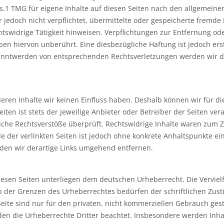
.1 TMG für eigene Inhalte auf diesen Seiten nach den allgemeine
r jedoch nicht verpflichtet, übermittelte oder gespeicherte fremde
swidrige Tätigkeit hinweisen. Verpflichtungen zur Entfernung od
en hiervon unberührt. Eine diesbezügliche Haftung ist jedoch ers
kanntwerden von entsprechenden Rechtsverletzungen werden wir di
deren Inhalte wir keinen Einfluss haben. Deshalb können wir für d
ten ist stets der jeweilige Anbieter oder Betreiber der Seiten vera
iche Rechtsverstöße überprüft. Rechtswidrige Inhalte waren zum Z
le der verlinkten Seiten ist jedoch ohne konkrete Anhaltspunkte ei
den wir derartige Links umgehend entfernen.
diesen Seiten unterliegen dem deutschen Urheberrecht. Die Vervielf
b der Grenzen des Urheberrechtes bedürfen der schriftlichen Zu
eite sind nur für den privaten, nicht kommerziellen Gebrauch gesta
rden die Urheberrechte Dritter beachtet. Insbesondere werden Inhal