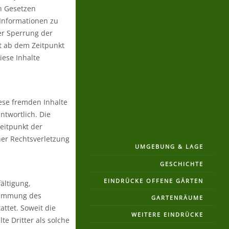
n Gesetzen
 Informationen zu
er Sperrung der
t ab dem Zeitpunkt
ese Inhalte
iese fremden Inhalte
ntwortlich. Die
eitpunkt der
ner Rechtsverletzung
UMGEBUNG & LAGE
GESCHICHTE
EINDRÜCKE OFFENE GÄRTEN
ältigung,
stimmung des
GARTENRÄUME
ttet. Soweit die
WEITERE EINDRÜCKE
te Dritter als solche