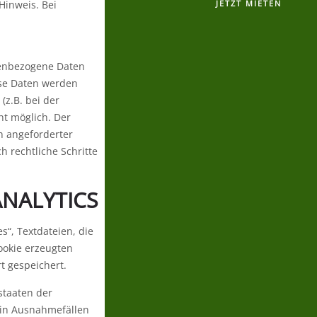
Hinweis. Bei
JETZT MIETEN
nenbezogene Daten
iese Daten werden
(z.B. bei der
ht möglich. Der
h angeforderter
 rechtliche Schritte
NALYTICS
s“, Textdateien, die
ookie erzeugten
t gespeichert.
staaten der
 in Ausnahmefällen