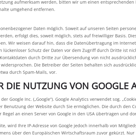
rletzung aufmerksam werden, bitten wir um einen entsprechenden 
halte umgehend entfernen.
rsonenbezogener Daten möglich. Soweit auf unseren Seiten perso
den, erfolgt dies, soweit möglich, stets auf freiwilliger Basis. D
n. Wir weisen darauf hin, dass die Datenübertragung im Internet 
 lückenloser Schutz der Daten vor dem Zugriff durch Dritte ist nic
Kontaktdaten durch Dritte zur Übersendung von nicht ausdrücklic
idersprochen. Die Betreiber der Seiten behalten sich ausdrücklich
etwa durch Spam-Mails, vor.
 DIE NUTZUNG VON GOOGLE A
er Google Inc. („Google“). Google Analytics verwendet sog. „Cookie
r Benutzung der Website durch Sie ermöglichen. Die durch den C
 Regel an einen Server von Google in den USA übertragen und dor
ite, wird Ihre IP-Adresse von Google jedoch innerhalb von Mitglied
mens über den Europäischen Wirtschaftsraum zuvor gekürzt. Nur