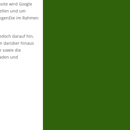
bsite wird Google
tellen und um
ringenDie im Rahmen
edoch darauf hin,
en darüber hinaus
e sowie die
laden und