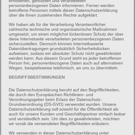
erhobenen, genutzten und verarbeiteten
personenbezogenen Daten informieren. Ferner werden
betroffene Personen mittels dieser Datenschutzerklärung
über die ihnen zustehenden Rechte aufgeklärt.
Wir haben als für die Verarbeitung Verantwortlicher
zahlreiche technische und organisatorische Maßnahmen
umgesetzt, um einen möglichst lückenlosen Schutz der über
diese Internetseite verarbeiteten personenbezogenen Daten
sicherzustellen. Dennoch können Internetbasierte
Datenübertragungen grundsätzlich Sicherheitslücken
aufweisen, sodass ein absoluter Schutz nicht gewährleistet
werden kann. Aus diesem Grund steht es jeder betroffenen
Person frei, personenbezogene Daten auch auf alternativen
Wegen, beispielsweise telefonisch, an uns zu übermitteln.
31. Januar 2023
BEGRIFFSBESTIMMUNGEN
durch
brandcampus
in
Die Datenschutzerklärung beruht auf den Begrifflichkeiten,
OpenSans-SemiBoldItalic
die durch den Europäischen Richtlinien- und
Verordnungsgeber beim Erlass der Datenschutz-
Grundverordnung (DS-GVO) verwendet wurden. Unsere
Datenschutzerklärung soll sowohl für die Öffentlichkeit als
auch für unsere Kunden und Geschäftspartner einfach lesbar
SHARE
und verständlich sein. Um dies zu gewährleisten, möchten
0
wir vorab die verwendeten Begrifflichkeiten erläutern.
EMPFEHLEN
Wir verwenden in dieser Datenschutzerklärung unter